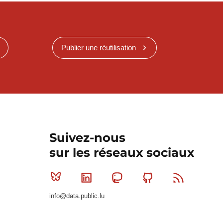
Publier une réutilisation
Suivez-nous
sur les réseaux sociaux
Bluesky
Linkedin
Mastodon
Github
RSS
info@data.public.lu