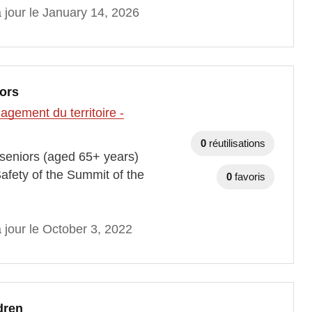
 jour le January 14, 2026
iors
gement du territoire -
0
réutilisations
h seniors (aged 65+ years)
fety of the Summit of the
0
favoris
 jour le October 3, 2022
dren