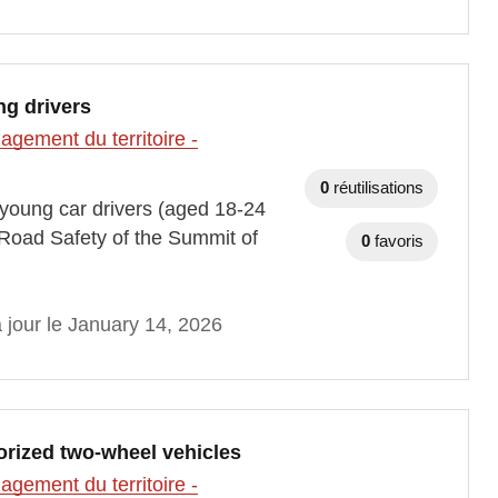
ng drivers
gement du territoire -
0
réutilisations
h young car drivers (aged 18-24
oad Safety of the Summit of
0
favoris
 jour le January 14, 2026
orized two-wheel vehicles
gement du territoire -