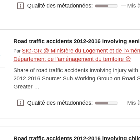
Qualité des métadonnées:
Mis à
Qualité des métadonnées:
Road traffic accidents 2012-2016 involving sen
SIG-GR @ Ministère du Logement et de l'Aména
Par
Département de l’aménagement du territoire
Share of road traffic accidents involving injury wit
2012-2016 Source: Sub-Working Group on Road Sa
Greater …
Qualité des métadonnées:
Mis à
Qualité des métadonnées:
Road traffic accidents 2012-2016 involving chil