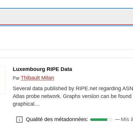
Luxembourg RIPE Data
Thibault Milan
Par
Several data published by RIPE.net regarding AS
Atlas probe network. Graphs version can be found 
graphical…
Qualité des métadonnées:
Mis à
Qualité des métadonnées: