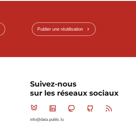
Publier une réutilisation
Suivez-nous
sur les réseaux sociaux
Bluesky
Linkedin
Mastodon
Github
RSS
info@data.public.lu