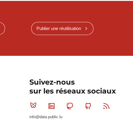
Publier une réutilisation
Suivez-nous
sur les réseaux sociaux
Bluesky
Linkedin
Mastodon
Github
RSS
info@data.public.lu