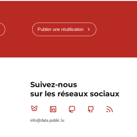
Publier une réutilisation
Suivez-nous
sur les réseaux sociaux
Bluesky
Linkedin
Mastodon
Github
RSS
info@data.public.lu