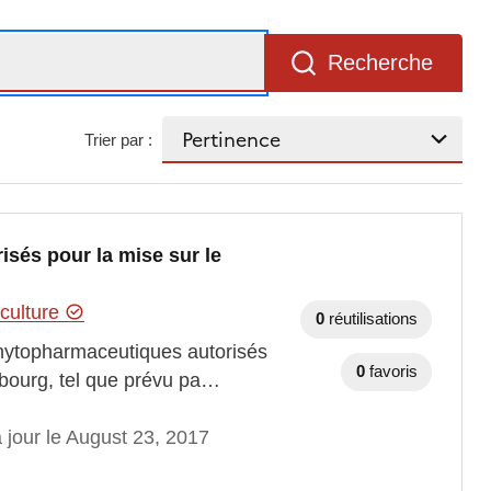
Recherche
Trier par :
sés pour la mise sur le
iculture
0
réutilisations
s phytopharmaceutiques autorisés
0
favoris
embourg, tel que prévu pa…
 jour le August 23, 2017