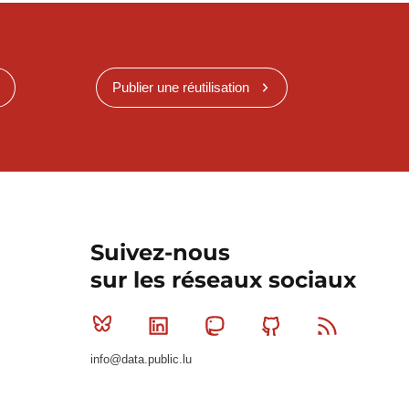
Publier une réutilisation
Suivez-nous
sur les réseaux sociaux
Bluesky
Linkedin
Mastodon
Github
RSS
info@data.public.lu