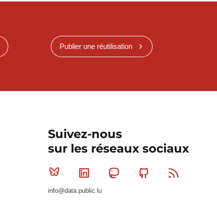
Publier une réutilisation
Suivez-nous
sur les réseaux sociaux
Bluesky
Linkedin
Mastodon
Github
RSS
info@data.public.lu