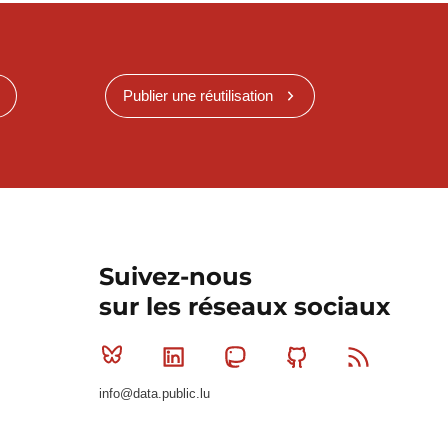
Publier une réutilisation
Suivez-nous
sur les réseaux sociaux
Bluesky
Linkedin
Mastodon
Github
RSS
info@data.public.lu