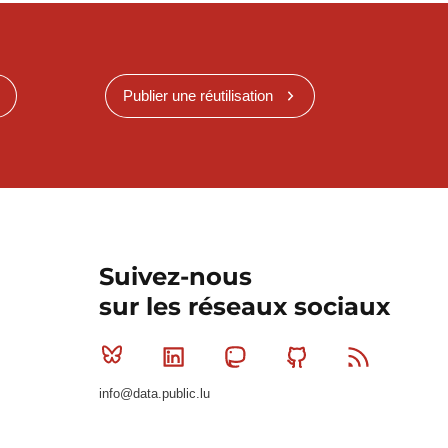
Publier une réutilisation
Suivez-nous
sur les réseaux sociaux
Bluesky
Linkedin
Mastodon
Github
RSS
info@data.public.lu