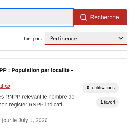
Recherche
Trier par :
 : Population par localité -
tat
0
réutilisations
ues RNPP relevant le nombre de
1
favori
erson register RNPP indicati…
 jour le July 1, 2026