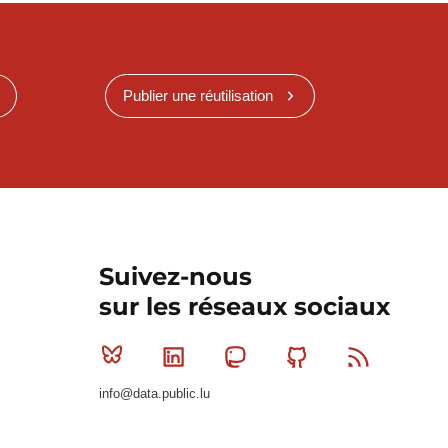
Publier une réutilisation
Suivez-nous
sur les réseaux sociaux
Bluesky
Linkedin
Mastodon
Github
RSS
info@data.public.lu