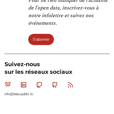
Pour ne rien manquer de l’actualité
de l’open data, inscrivez-vous à
notre infolettre et suivez nos
événements.
S'abonner
Suivez-nous
sur les réseaux sociaux
Bluesky
Linkedin
Mastodon
Github
RSS
info@data.public.lu