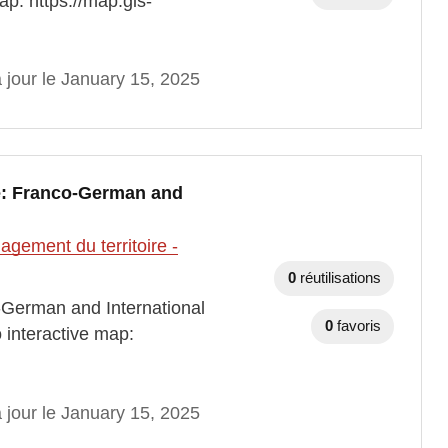
p: https://map.gis-
 jour le January 15, 2025
e: Franco-German and
gement du territoire -
0
réutilisations
German and International
0
favoris
interactive map:
 jour le January 15, 2025