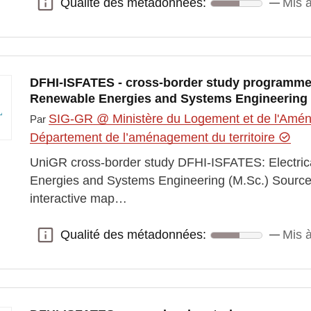
Qualité des métadonnées:
Mis à
Qualité des métadonnées:
DFHI-ISFATES - cross-border study programme: 
Renewable Energies and Systems Engineering 
SIG-GR @ Ministère du Logement et de l'Aména
Par
Département de l’aménagement du territoire
UniGR cross-border study DFHI-ISFATES: Electric
Energies and Systems Engineering (M.Sc.) Sourc
interactive map…
Qualité des métadonnées:
Mis à
Qualité des métadonnées: