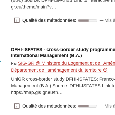
(B.A.) Source: DFHI-ISFATES Link to interactive ma
gr.eu/theme/main?v…
Qualité des métadonnées:
Mis à
Qualité des métadonnées:
DFHI-ISFATES - cross-border study programm
International Management (B.A.)
SIG-GR @ Ministère du Logement et de l'Aména
Par
Département de l’aménagement du territoire
UniGR cross-border study DFHI-ISFATES: Franco-
Management (B.A.) Source: DFHI-ISFATES Link to 
https://map.gis-gr.eu/th…
Qualité des métadonnées:
Mis à
Qualité des métadonnées: