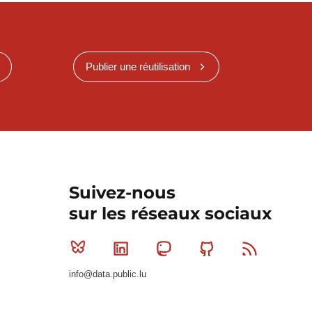
Publier une réutilisation
Suivez-nous
sur les réseaux sociaux
Bluesky
Linkedin
Mastodon
Github
RSS
info@data.public.lu