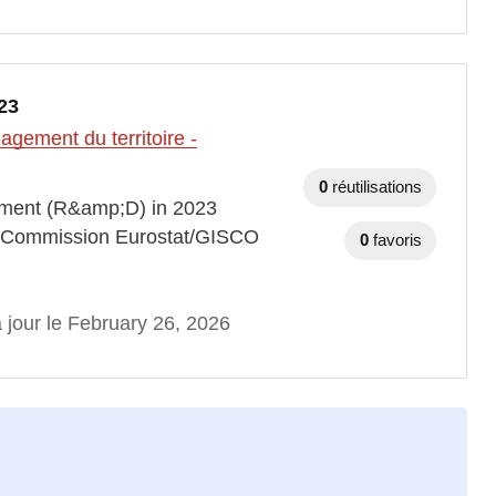
23
gement du territoire -
0
réutilisations
pment (R&amp;D) in 2023
an Commission Eurostat/GISCO
0
favoris
 jour le February 26, 2026