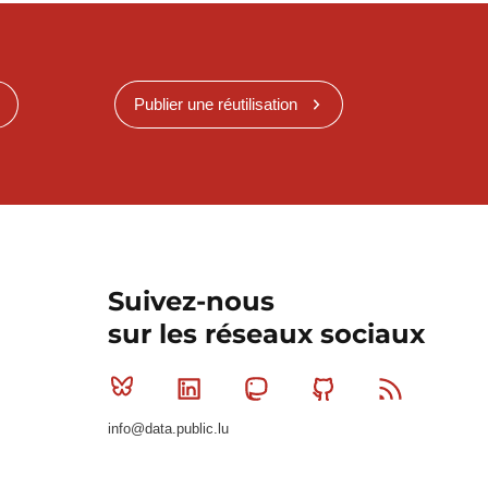
Publier une réutilisation
Suivez-nous
sur les réseaux sociaux
Bluesky
Linkedin
Mastodon
Github
RSS
info@data.public.lu