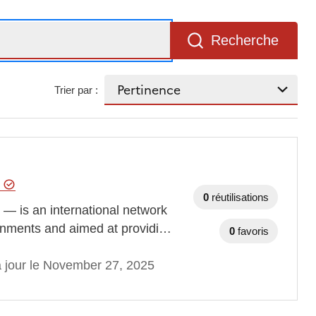
Recherche
Trier par :
g
0
réutilisations
 — is an international network
ernments and aimed at providi…
0
favoris
à jour le November 27, 2025