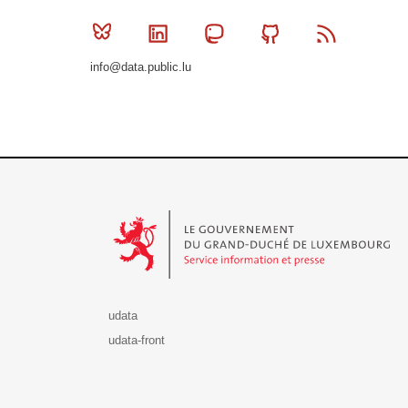
Bluesky
Linkedin
Mastodon
Github
RSS
info@data.public.lu
Le Gouvernement du Grand-Duché de Luxembourg - S
udata
udata-front