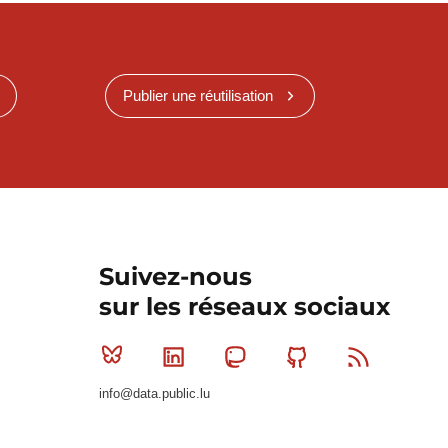
Publier une réutilisation
Suivez-nous
sur les réseaux sociaux
Bluesky
Linkedin
Mastodon
Github
RSS
info@data.public.lu