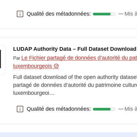
Qualité des métadonnées:
Mis à
Qualité des métadonnées:
LUDAP Authority Data – Full Dataset Downloa
Le Fichier partagé de données d’autorité du patr
Par
luxembourgeois
Full dataset download of the open authority datase
partagé de données d’autorité du patrimoine culture
luxembourgeoi…
Qualité des métadonnées:
Mis 
Qualité des métadonnées: