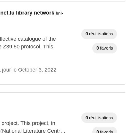
bnet.lu library network
bnl-
0
réutilisations
llective catalogue of the
he Z39.50 protocol. This
0
favoris
 jour le October 3, 2022
0
réutilisations
project. This project, in
e (National Literature Centr…
0
favoris