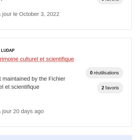
 jour le October 3, 2022
d
LUDAP
imoine culturel et scientifique
0
réutilisations
t maintained by the Fichier
l et scientifique
2
favoris
à jour 20 days ago