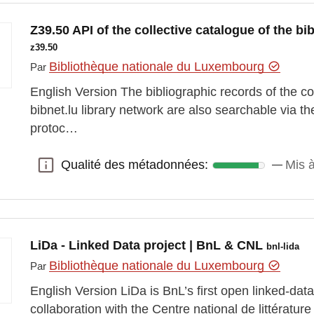
Z39.50 API of the collective catalogue of the bi
z39.50
Bibliothèque nationale du Luxembourg
Par
English Version The bibliographic records of the co
bibnet.lu library network are also searchable via t
protoc…
Qualité des métadonnées:
Mis à
Qualité des métadonnées:
LiDa - Linked Data project | BnL & CNL
bnl-lida
Bibliothèque nationale du Luxembourg
Par
English Version LiDa is BnL’s first open linked-data 
collaboration with the Centre national de littératur