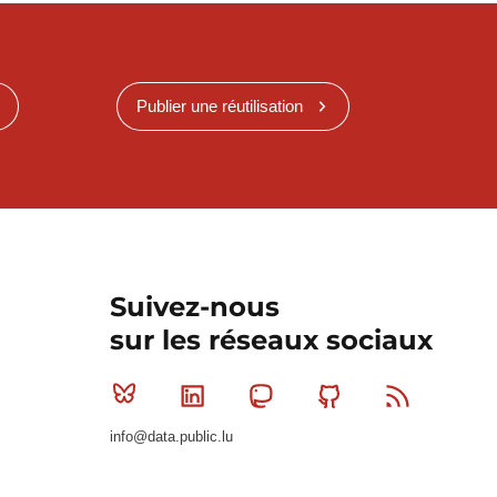
Publier une réutilisation
Suivez-nous
sur les réseaux sociaux
Bluesky
Linkedin
Mastodon
Github
RSS
info@data.public.lu