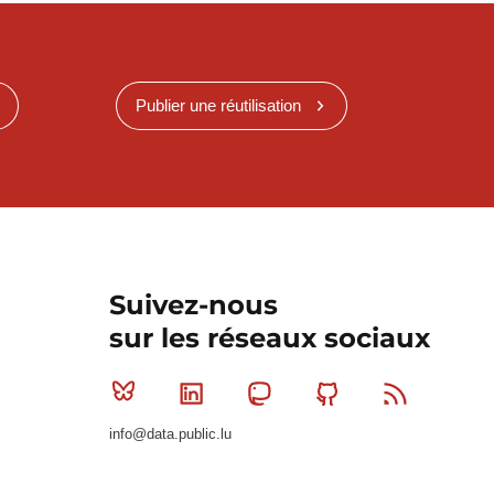
Publier une réutilisation
Suivez-nous
sur les réseaux sociaux
Bluesky
Linkedin
Mastodon
Github
RSS
info@data.public.lu