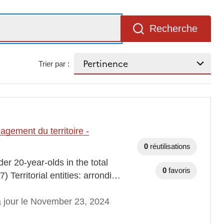
Recherche
Trier par :
gement du territoire -
0
réutilisations
r 20-year-olds in the total
0
favoris
 Territorial entities: arrondi…
à jour le November 23, 2024