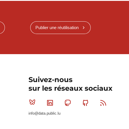
Publier une réutilisation
Suivez-nous
sur les réseaux sociaux
Bluesky
Linkedin
Mastodon
Github
RSS
info@data.public.lu