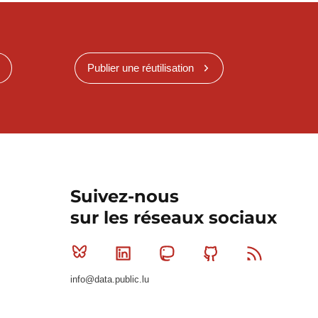
Publier une réutilisation
Suivez-nous
sur les réseaux sociaux
Bluesky
Linkedin
Mastodon
Github
RSS
info@data.public.lu