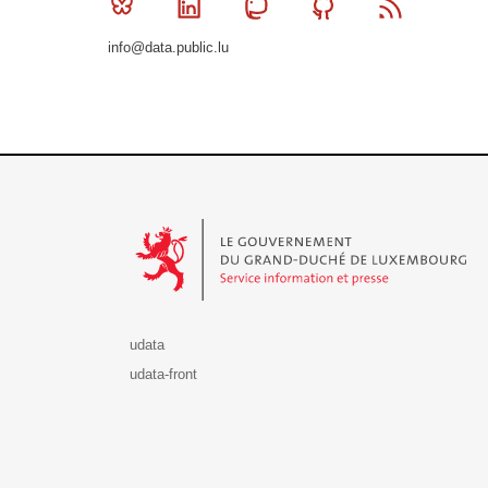
Bluesky
Linkedin
Mastodon
Github
RSS
info@data.public.lu
Le Gouvernement du Grand-Duché de Luxembourg - S
udata
udata-front