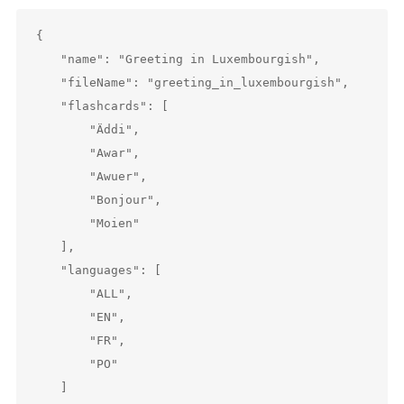
{

    "name": "Greeting in Luxembourgish",

    "fileName": "greeting_in_luxembourgish",

    "flashcards": [

        "Äddi",

        "Awar",

        "Awuer",

        "Bonjour",

        "Moien"

    ],

    "languages": [

        "ALL",

        "EN",

        "FR",

        "PO"

    ]
