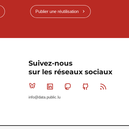
Publier une réutilisation
Suivez-nous
sur les réseaux sociaux
Bluesky
Linkedin
Mastodon
Github
RSS
info@data.public.lu