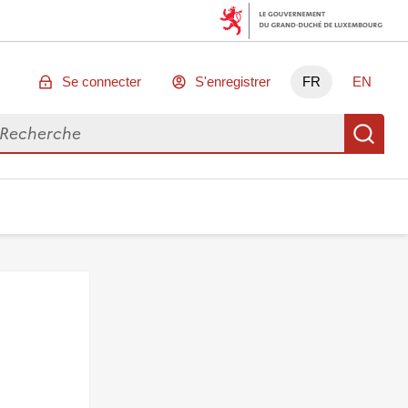
Se connecter
S'enregistrer
FR
EN
chercher des données
Re