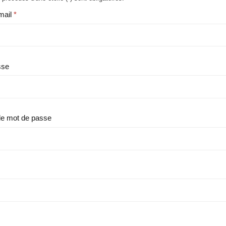
mail
sse
le mot de passe