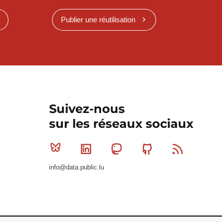
Publier une réutilisation
Suivez-nous
sur les réseaux sociaux
Bluesky
Linkedin
Mastodon
Github
RSS
info@data.public.lu