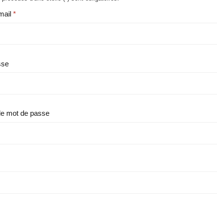
mail
sse
le mot de passe