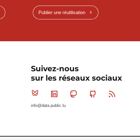
Publier une réutilisation
Suivez-nous
sur les réseaux sociaux
Bluesky
Linkedin
Mastodon
Github
RSS
info@data.public.lu