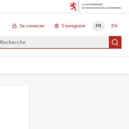
Se connecter
S'enregistrer
FR
EN
chercher des données
Re