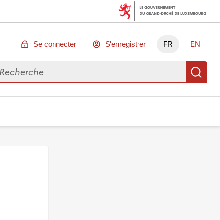
Se connecter
S'enregistrer
FR
EN
chercher des données
Re