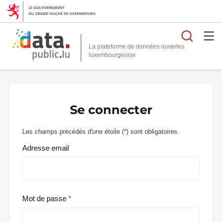
Reche
La plateforme de données ouvertes
Se connecter
Les champs précédés d'une étoile (
*
) sont obligatoires.
Adresse email
Mot de passe