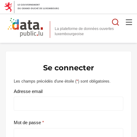
Reche
La plateforme de données ouvertes
Se connecter
Les champs précédés d'une étoile (
*
) sont obligatoires.
Adresse email
Mot de passe