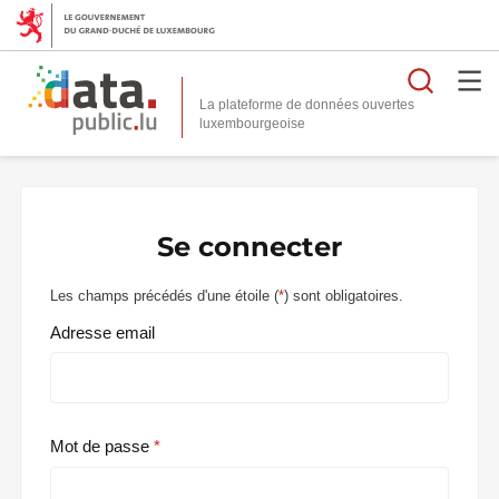
Reche
La plateforme de données ouvertes
Se connecter
Les champs précédés d'une étoile (
*
) sont obligatoires.
Adresse email
Mot de passe