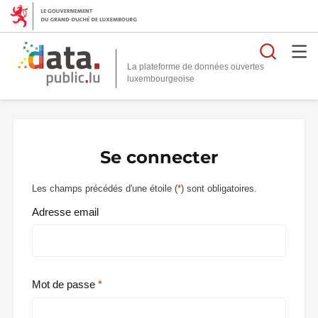
Reche
La plateforme de données ouvertes
Se connecter
Les champs précédés d'une étoile (
*
) sont obligatoires.
Adresse email
Mot de passe