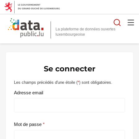
Reche
La plateforme de données ouvertes
Se connecter
Les champs précédés d'une étoile (
*
) sont obligatoires.
Adresse email
Mot de passe