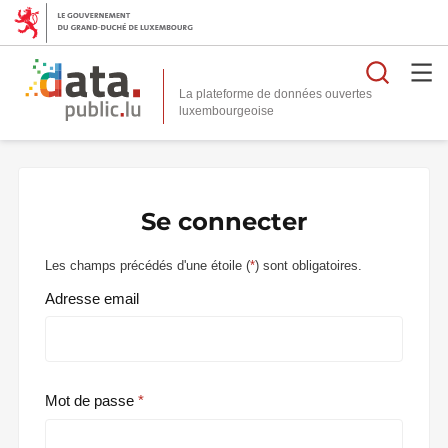
Reche
La plateforme de données ouvertes
Se connecter
Les champs précédés d'une étoile (
*
) sont obligatoires.
Adresse email
Mot de passe