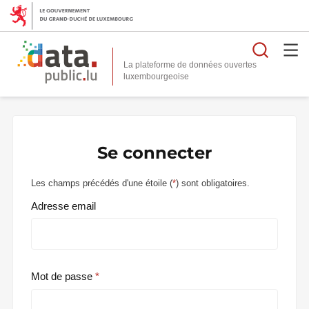
Reche
La plateforme de données ouvertes
Se connecter
Les champs précédés d'une étoile (
*
) sont obligatoires.
Adresse email
Mot de passe