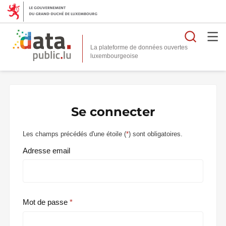
Reche
La plateforme de données ouvertes
Se connecter
Les champs précédés d'une étoile (
*
) sont obligatoires.
Adresse email
Mot de passe