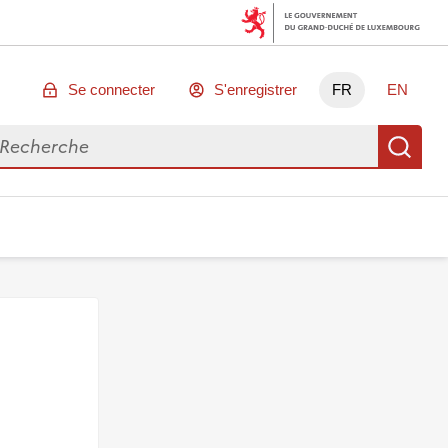
Se connecter
S'enregistrer
FR
EN
chercher des données
Re