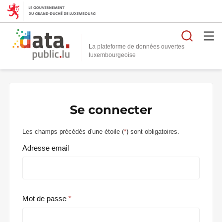
Reche
La plateforme de données ouvertes
Se connecter
Les champs précédés d'une étoile (
*
) sont obligatoires.
Adresse email
Mot de passe