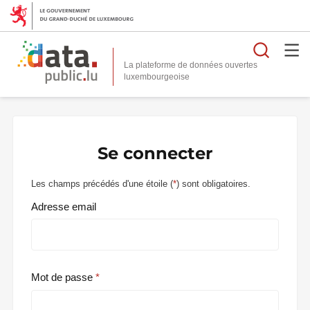
Reche
La plateforme de données ouvertes
Se connecter
Les champs précédés d'une étoile (
*
) sont obligatoires.
Adresse email
Mot de passe