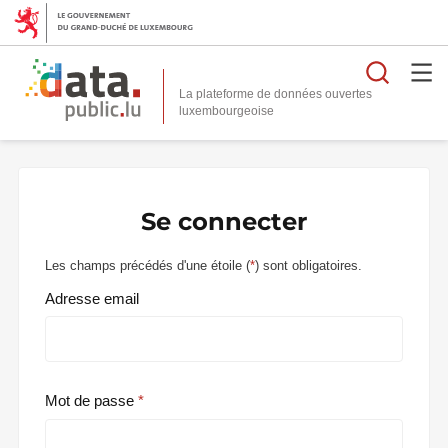
Reche
La plateforme de données ouvertes
Se connecter
Les champs précédés d'une étoile (
*
) sont obligatoires.
Adresse email
Mot de passe