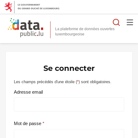
Reche
La plateforme de données ouvertes
Se connecter
Les champs précédés d'une étoile (
*
) sont obligatoires.
Adresse email
Mot de passe