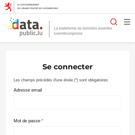
Reche
La plateforme de données ouvertes
Se connecter
Les champs précédés d'une étoile (
*
) sont obligatoires.
Adresse email
Mot de passe