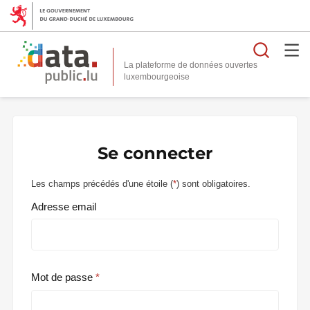
Reche
La plateforme de données ouvertes
Se connecter
Les champs précédés d'une étoile (
*
) sont obligatoires.
Adresse email
Mot de passe