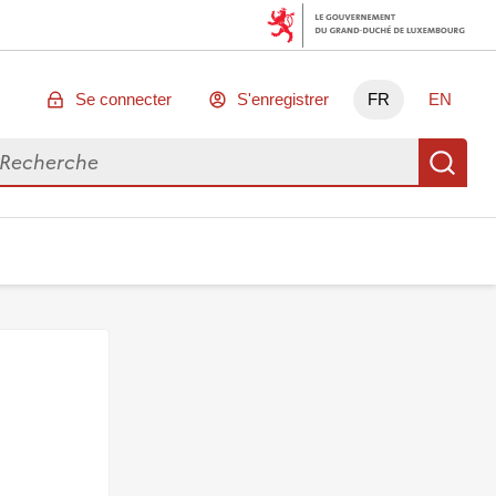
Se connecter
S'enregistrer
FR
EN
chercher des données
Re