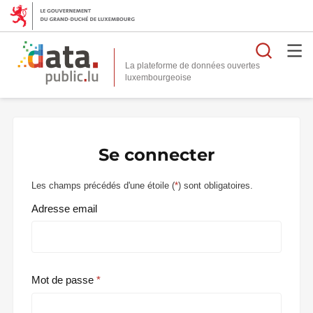
Reche
La plateforme de données ouvertes
Se connecter
Les champs précédés d'une étoile (
*
) sont obligatoires.
Adresse email
Mot de passe