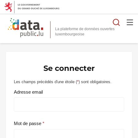
Reche
La plateforme de données ouvertes
Se connecter
Les champs précédés d'une étoile (
*
) sont obligatoires.
Adresse email
Mot de passe