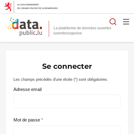
Reche
La plateforme de données ouvertes
Se connecter
Les champs précédés d'une étoile (
*
) sont obligatoires.
Adresse email
Mot de passe