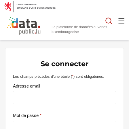
Reche
La plateforme de données ouvertes
Se connecter
Les champs précédés d'une étoile (
*
) sont obligatoires.
Adresse email
Mot de passe