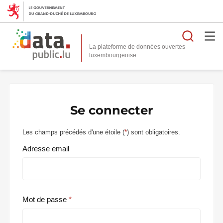
Reche
La plateforme de données ouvertes
Se connecter
Les champs précédés d'une étoile (
*
) sont obligatoires.
Adresse email
Mot de passe