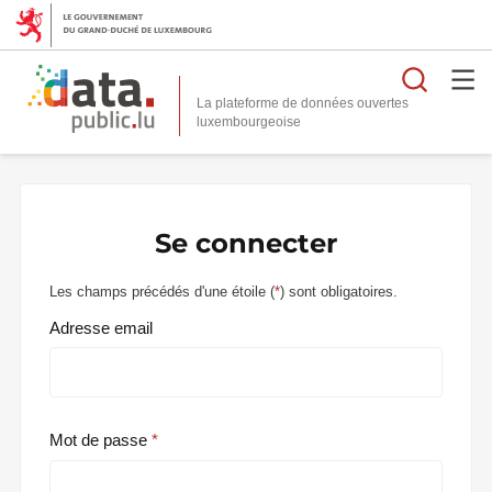
Reche
La plateforme de données ouvertes
Se connecter
Les champs précédés d'une étoile (
*
) sont obligatoires.
Adresse email
Mot de passe